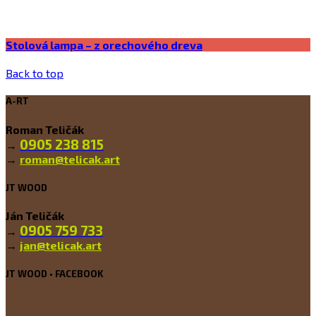
Stolová lampa – z orechového dreva
Back to top
A-RT
Roman Teličák
0905 238 815
→
→
roman@telicak.art
JT WOOD
Ján Teličák
0905 759 733
→
→
jan@telicak.art
JT WOOD • FACEBOOK