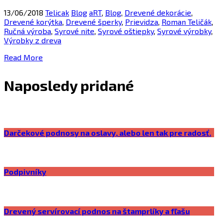
13/06/2018
Telicak
Blog
aRT
,
Blog
,
Drevené dekorácie
,
Drevené korýtka
,
Drevené šperky
,
Prievidza
,
Roman Teličák
,
Ručná výroba
,
Syrové nite
,
Syrové oštiepky
,
Syrové výrobky
,
Výrobky z dreva
Read More
Naposledy pridané
Darčekové podnosy na oslavy, alebo len tak pre radosť.
Podpivníky
Drevený servírovací podnos na štamprlíky a fľašu