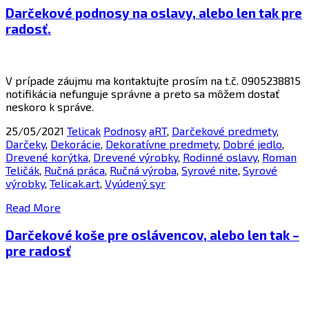
Darčekové podnosy na oslavy, alebo len tak pre
radosť.
V prípade záujmu ma kontaktujte prosím na t.č. 0905238815
notifikácia nefunguje správne a preto sa môžem dostať
neskoro k správe.
25/05/2021
Telicak
Podnosy
aRT
,
Darčekové predmety
,
Darčeky
,
Dekorácie
,
Dekoratívne predmety
,
Dobré jedlo
,
Drevené korýtka
,
Drevené výrobky
,
Rodinné oslavy
,
Roman
Teličák
,
Ručná práca
,
Ručná výroba
,
Syrové nite
,
Syrové
výrobky
,
Telicak.art
,
Vyúdený syr
Read More
Darčekové koše pre oslávencov, alebo len tak –
pre radosť