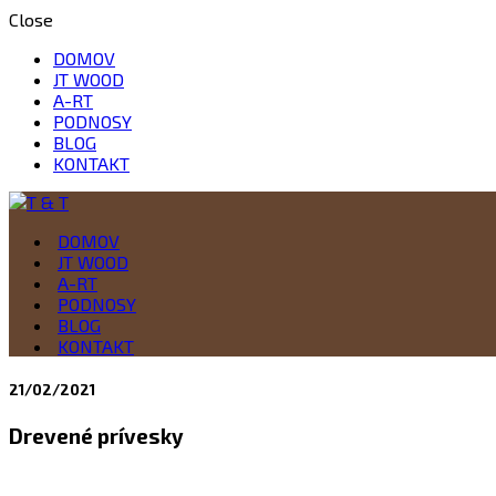
Close
DOMOV
JT WOOD
A-RT
PODNOSY
BLOG
KONTAKT
Drevo je naša vášeň
DOMOV
T & T
JT WOOD
A-RT
PODNOSY
BLOG
KONTAKT
21/02/2021
Drevené prívesky