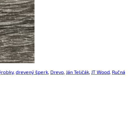
ýrobky
,
drevený šperk
,
Drevo
,
Ján Teličák
,
JT Wood
,
Ručná