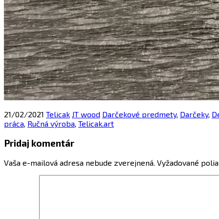
21/02/2021
Telicak
JT wood
Darčekové predmety
,
Darčeky
,
D
práca
,
Ručná výroba
,
Telicak.art
Pridaj komentár
Vaša e-mailová adresa nebude zverejnená.
Vyžadované polia