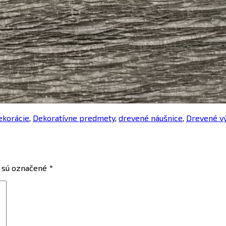
ekorácie
,
Dekoratívne predmety
,
drevené náušnice
,
Drevené v
 sú označené
*