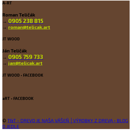
A-RT
Roman Teličák
0905 238 815
→
→
roman@telicak.art
JT WOOD
Ján Teličák
0905 759 733
→
→
jan@telicak.art
JT WOOD • FACEBOOK
aRT • FACEBOOK
©
T&T - DREVO JE NAŠA VÁŠEŇ │VÝROBKY Z DREVA • BLOG
O JEDLE