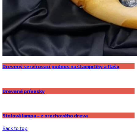
Drevený servírovací podnos na štamprlíky a fľašu
Drevené prívesky
Stolová lampa – z orechového dreva
Back to top