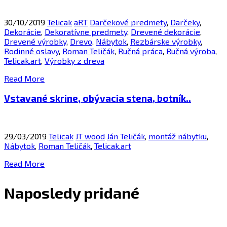
30/10/2019
Telicak
aRT
Darčekové predmety
,
Darčeky
,
Dekorácie
,
Dekoratívne predmety
,
Drevené dekorácie
,
Drevené výrobky
,
Drevo
,
Nábytok
,
Rezbárske výrobky
,
Rodinné oslavy
,
Roman Teličák
,
Ručná práca
,
Ručná výroba
,
Telicak.art
,
Výrobky z dreva
Read More
Vstavané skrine, obývacia stena, botník..
29/03/2019
Telicak
JT wood
Ján Teličák
,
montáž nábytku
,
Nábytok
,
Roman Teličák
,
Telicak.art
Read More
Naposledy pridané