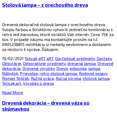
Stolová lampa – z orechového dreva
Drevená dekoračná stolová lampa z orechového dreva.
Svojou farbou a štruktúrou vytvorili jedinečnú kombináciu s
retro led žiarovkou, ktoré skrášlili Váš interiér. Cena 75€ za
kus. V prípade záujmu ma kontaktujte prosím na t.č.
0905238815 notifikáciu si niekedy nevšimnem a dostanem
sa neskoro k správe. Ďakujem.
19/02/2021
Telicak
aRT
aRT
,
Darčekové predmety
,
Darčeky
,
Dekorácie
,
Dekoratívne predmety
,
drevená lampa
,
Drevené
dekorácie
,
Drevené výrobky
,
Drevo
,
edisonka
,
lampa
,
Nábytok
,
Prievidza
,
retro stolová lampa
,
Rodinné oslavy
,
Roman Teličák
,
Ručná práca
,
Ručná výroba
,
stolová lampa
,
Telicak.art
,
Výrobky z dreva
Read More
Drevená dekorácia – drevená váza so
skúmavkou