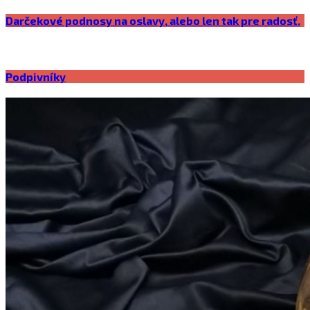
Darčekové podnosy na oslavy, alebo len tak pre radosť.
Podpivníky