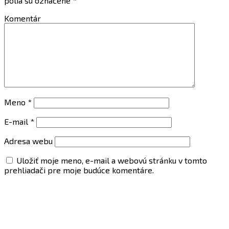
polia sú označené
*
Komentár
Meno
*
E-mail
*
Adresa webu
Uložiť moje meno, e-mail a webovú stránku v tomto
prehliadači pre moje budúce komentáre.