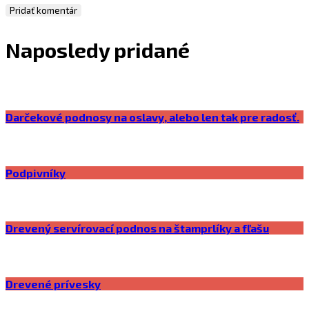
Naposledy pridané
Darčekové podnosy na oslavy, alebo len tak pre radosť.
Podpivníky
Drevený servírovací podnos na štamprlíky a fľašu
Drevené prívesky