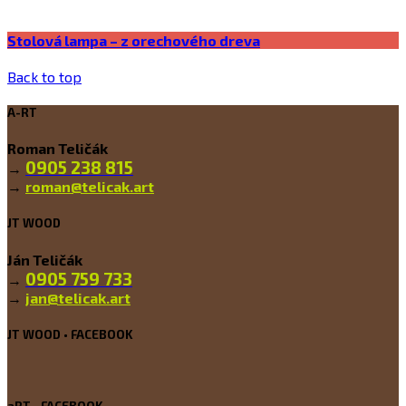
Stolová lampa – z orechového dreva
Back to top
A-RT
Roman Teličák
0905 238 815
→
→
roman@telicak.art
JT WOOD
Ján Teličák
0905 759 733
→
→
jan@telicak.art
JT WOOD • FACEBOOK