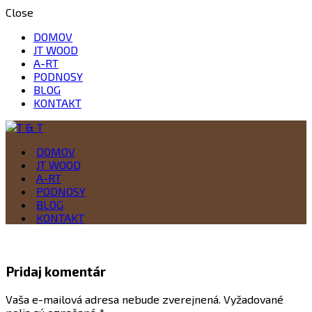
Close
DOMOV
JT WOOD
A-RT
PODNOSY
BLOG
KONTAKT
Drevo je naša vášeň
DOMOV
T & T
JT WOOD
A-RT
PODNOSY
BLOG
KONTAKT
Pridaj komentár
Vaša e-mailová adresa nebude zverejnená.
Vyžadované