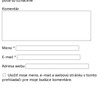
polia sú označené
*
Komentár
Meno
*
E-mail
*
Adresa webu
Uložiť moje meno, e-mail a webovú stránku v tomto
prehliadači pre moje budúce komentáre.