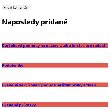
Naposledy pridané
Darčekové podnosy na oslavy, alebo len tak pre radosť.
Podpivníky
Drevený servírovací podnos na štamprlíky a fľašu
Drevené prívesky