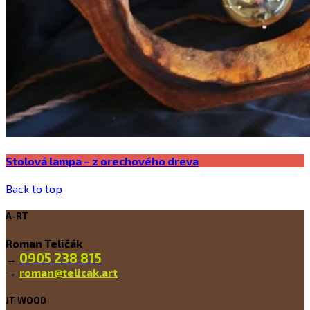
Stolová lampa – z orechového dreva
Back to top
A-RT
Roman Teličák
0905 238 815
→
→
roman@telicak.art
JT WOOD