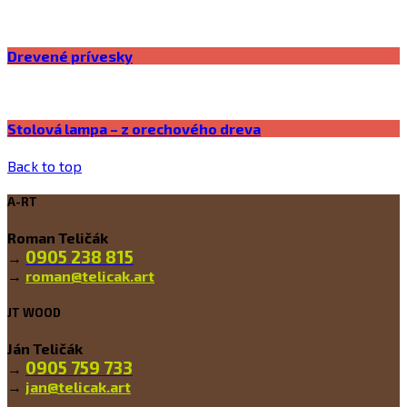
Drevené prívesky
Stolová lampa – z orechového dreva
Back to top
A-RT
Roman Teličák
0905 238 815
→
→
roman@telicak.art
JT WOOD
Ján Teličák
0905 759 733
→
→
jan@telicak.art