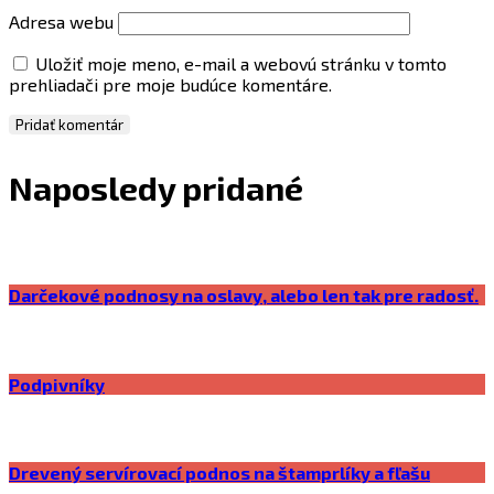
Adresa webu
Uložiť moje meno, e-mail a webovú stránku v tomto
prehliadači pre moje budúce komentáre.
Naposledy pridané
Darčekové podnosy na oslavy, alebo len tak pre radosť.
Podpivníky
Drevený servírovací podnos na štamprlíky a fľašu