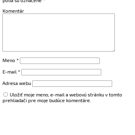
polia sú označené
*
Komentár
Meno
*
E-mail
*
Adresa webu
Uložiť moje meno, e-mail a webovú stránku v tomto
prehliadači pre moje budúce komentáre.