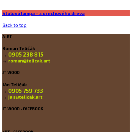
Stolová lampa – z orechového dreva
Back to top
A-RT
Roman Teličák
0905 238 815
→
→
roman@telicak.art
JT WOOD
Ján Teličák
0905 759 733
→
→
jan@telicak.art
JT WOOD • FACEBOOK