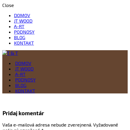
Close
DOMOV
JT WOOD
A-RT
PODNOSY
BLOG
KONTAKT
Drevo je naša vášeň
DOMOV
T & T
JT WOOD
A-RT
PODNOSY
BLOG
KONTAKT
Pridaj komentár
Vaša e-mailová adresa nebude zverejnená.
Vyžadované