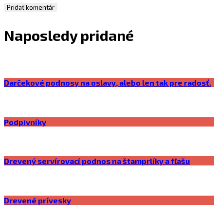
Naposledy pridané
Darčekové podnosy na oslavy, alebo len tak pre radosť.
Podpivníky
Drevený servírovací podnos na štamprlíky a fľašu
Drevené prívesky