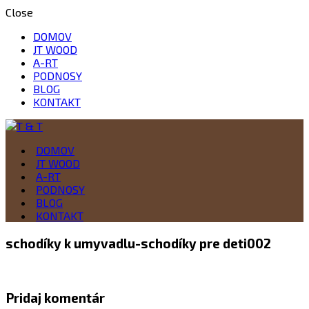
Close
DOMOV
JT WOOD
A-RT
PODNOSY
BLOG
KONTAKT
Drevo je naša vášeň
DOMOV
T & T
JT WOOD
A-RT
PODNOSY
BLOG
KONTAKT
schodíky k umyvadlu-schodíky pre deti002
Pridaj komentár