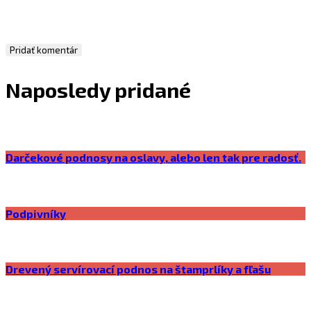
Naposledy pridané
Darčekové podnosy na oslavy, alebo len tak pre radosť.
Podpivníky
Drevený servírovací podnos na štamprlíky a fľašu