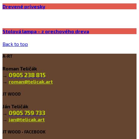
Drevené prívesky
Stolová lampa – z orechového dreva
Back to top
A-RT
Roman Teličák
0905 238 815
→
→
roman@telicak.art
JT WOOD
Ján Teličák
0905 759 733
→
→
jan@telicak.art
JT WOOD • FACEBOOK