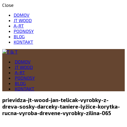
Close
DOMOV
JT WOOD
A-RT
PODNOSY
BLOG
KONTAKT
Drevo je naša vášeň
DOMOV
T & T
JT WOOD
A-RT
PODNOSY
BLOG
KONTAKT
prievidza-jt-wood-jan-telicak-vyrobky-z-
dreva-sosky-darceky-taniere-lyžice-korytka-
rucna-vyroba-drevene-vyrobky-zilina-065