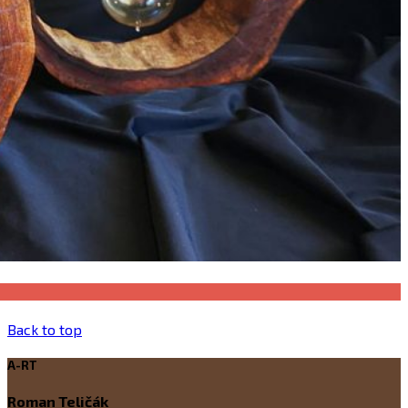
Back to top
A-RT
Roman Teličák