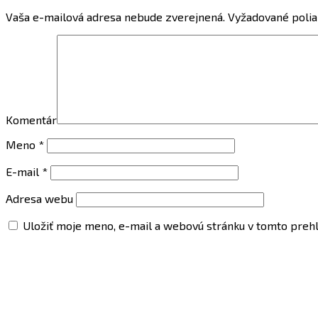
Vaša e-mailová adresa nebude zverejnená.
Vyžadované polia
Komentár
Meno
*
E-mail
*
Adresa webu
Uložiť moje meno, e-mail a webovú stránku v tomto preh