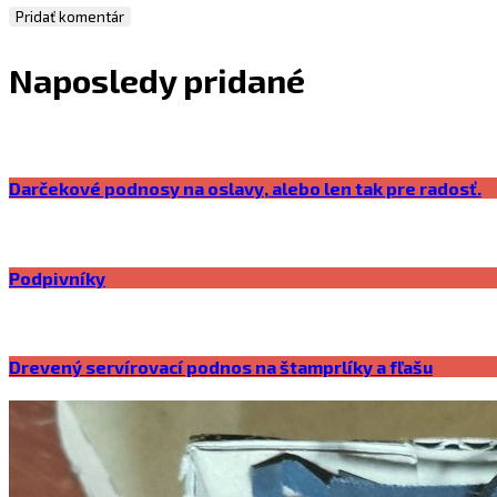
Naposledy pridané
Darčekové podnosy na oslavy, alebo len tak pre radosť.
Podpivníky
Drevený servírovací podnos na štamprlíky a fľašu