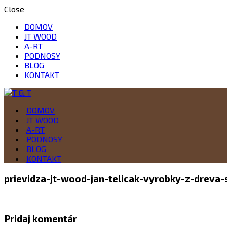
Close
DOMOV
JT WOOD
A-RT
PODNOSY
BLOG
KONTAKT
Drevo je naša vášeň
DOMOV
T & T
JT WOOD
A-RT
PODNOSY
BLOG
KONTAKT
prievidza-jt-wood-jan-telicak-vyrobky-z-dreva
Pridaj komentár