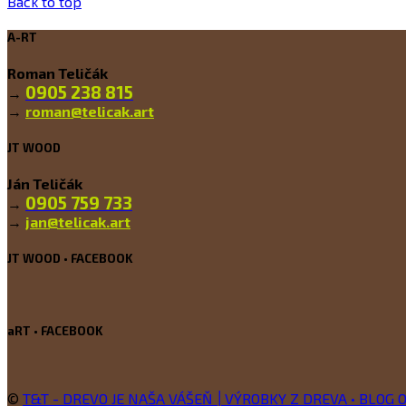
Back to top
A-RT
Roman Teličák
0905 238 815
→
→
roman@telicak.art
JT WOOD
Ján Teličák
0905 759 733
→
→
jan@telicak.art
JT WOOD • FACEBOOK
aRT • FACEBOOK
©
T&T - DREVO JE NAŠA VÁŠEŇ │VÝROBKY Z DREVA • BLOG O