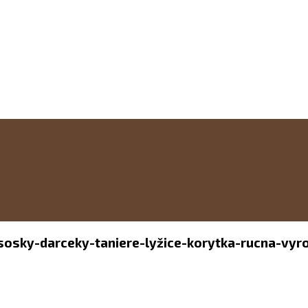
-sosky-darceky-taniere-lyžice-korytka-rucna-vyr