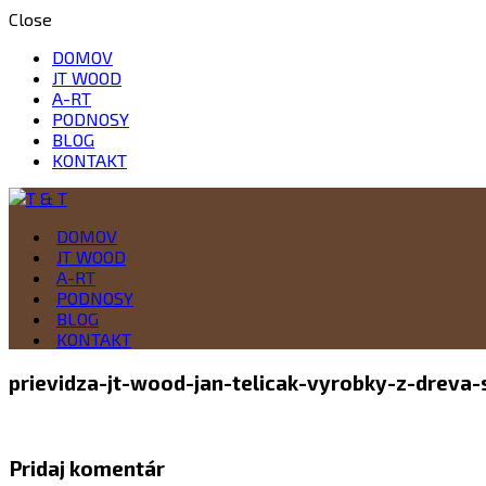
Close
DOMOV
JT WOOD
A-RT
PODNOSY
BLOG
KONTAKT
Drevo je naša vášeň
DOMOV
T & T
JT WOOD
A-RT
PODNOSY
BLOG
KONTAKT
prievidza-jt-wood-jan-telicak-vyrobky-z-dreva
Pridaj komentár