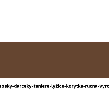
-sosky-darceky-taniere-lyžice-korytka-rucna-vyr