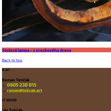
Stolová lampa – z orechového dreva
Back to top
A-RT
Roman Teličák
0905 238 815
→
→
roman@telicak.art
JT WOOD
Ján Teličák