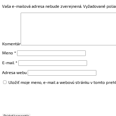
Vaša e-mailová adresa nebude zverejnená.
Vyžadované polia
Komentár
Meno
*
E-mail
*
Adresa webu
Uložiť moje meno, e-mail a webovú stránku v tomto preh