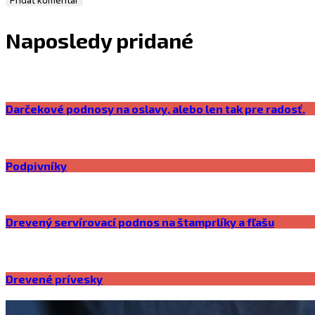
Naposledy pridané
Darčekové podnosy na oslavy, alebo len tak pre radosť.
Podpivníky
Drevený servírovací podnos na štamprlíky a fľašu
Drevené prívesky