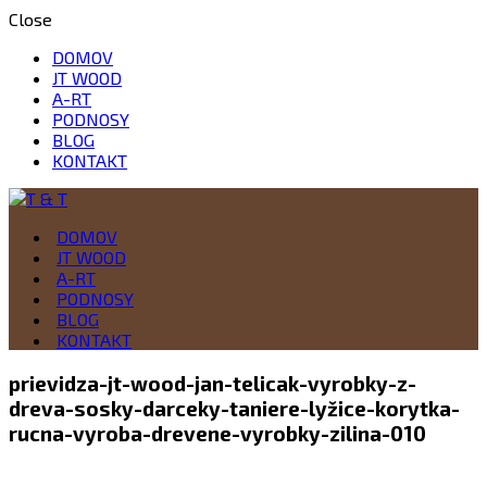
Close
DOMOV
JT WOOD
A-RT
PODNOSY
BLOG
KONTAKT
Drevo je naša vášeň
DOMOV
T & T
JT WOOD
A-RT
PODNOSY
BLOG
KONTAKT
prievidza-jt-wood-jan-telicak-vyrobky-z-
dreva-sosky-darceky-taniere-lyžice-korytka-
rucna-vyroba-drevene-vyrobky-zilina-010