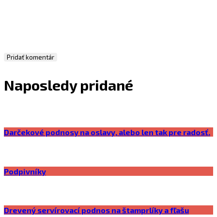
Naposledy pridané
Darčekové podnosy na oslavy, alebo len tak pre radosť.
Podpivníky
Drevený servírovací podnos na štamprlíky a fľašu