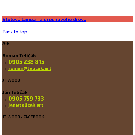
Stolová lampa – z orechového dreva
Back to top
A-RT
Roman Teličák
0905 238 815
→
→
roman@telicak.art
JT WOOD
Ján Teličák
0905 759 733
→
→
jan@telicak.art
JT WOOD • FACEBOOK