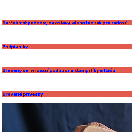
Darčekové podnosy na oslavy, alebo len tak pre radosť.
Podpivníky
Drevený servírovací podnos na štamprlíky a fľašu
Drevené prívesky