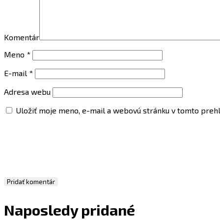
Komentár
Meno
*
E-mail
*
Adresa webu
Uložiť moje meno, e-mail a webovú stránku v tomto preh
Naposledy pridané