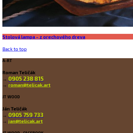
Stolová lampa – z orechového dreva
Back to top
A-RT
Roman Teličák
0905 238 815
→
→
roman@telicak.art
JT WOOD
Ján Teličák
0905 759 733
→
→
jan@telicak.art