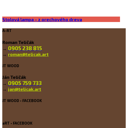
Stolová lampa – z orechového dreva
A-RT
Roman Teličák
0905 238 815
→
→
roman@telicak.art
JT WOOD
Ján Teličák
0905 759 733
→
→
jan@telicak.art
JT WOOD • FACEBOOK
aRT • FACEBOOK