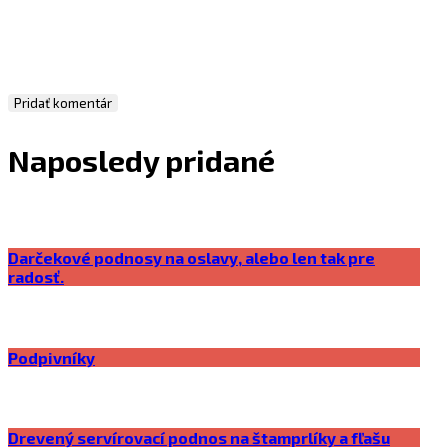
Naposledy pridané
Darčekové podnosy na oslavy, alebo len tak pre
radosť.
Podpivníky
Drevený servírovací podnos na štamprlíky a fľašu