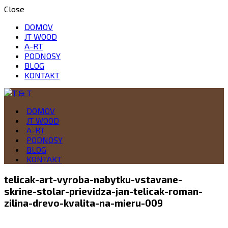
Close
DOMOV
JT WOOD
A-RT
PODNOSY
BLOG
KONTAKT
Drevo je naša vášeň
DOMOV
T & T
JT WOOD
A-RT
PODNOSY
BLOG
KONTAKT
telicak-art-vyroba-nabytku-vstavane-
skrine-stolar-prievidza-jan-telicak-roman-
zilina-drevo-kvalita-na-mieru-009