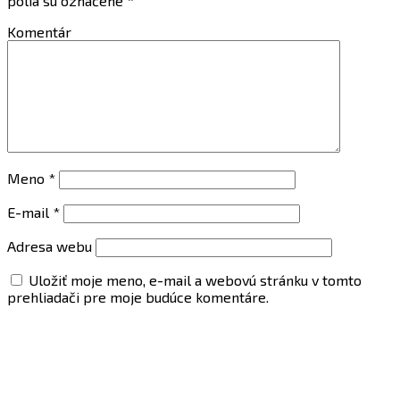
polia sú označené
*
Komentár
Meno
*
E-mail
*
Adresa webu
Uložiť moje meno, e-mail a webovú stránku v tomto
prehliadači pre moje budúce komentáre.