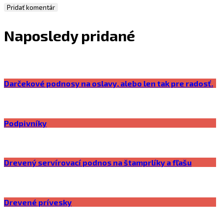
Naposledy pridané
Darčekové podnosy na oslavy, alebo len tak pre radosť.
Podpivníky
Drevený servírovací podnos na štamprlíky a fľašu
Drevené prívesky