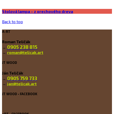
Stolová lampa – z orechového dreva
Back to top
A-RT
Roman Teličák
0905 238 815
→
→
roman@telicak.art
JT WOOD
Ján Teličák
0905 759 733
→
→
jan@telicak.art
JT WOOD • FACEBOOK