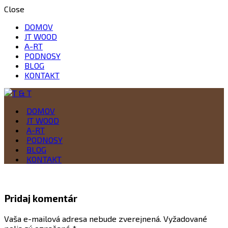
Close
DOMOV
JT WOOD
A-RT
PODNOSY
BLOG
KONTAKT
Drevo je naša vášeň
DOMOV
T & T
JT WOOD
A-RT
PODNOSY
BLOG
KONTAKT
Pridaj komentár
Vaša e-mailová adresa nebude zverejnená.
Vyžadované