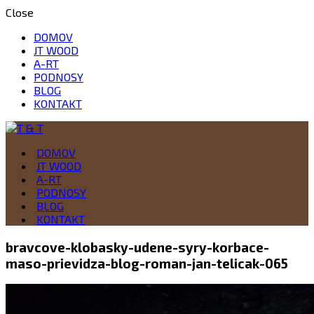
Close
DOMOV
JT WOOD
A-RT
PODNOSY
BLOG
KONTAKT
Drevo je naša vášeň
DOMOV
T & T
JT WOOD
A-RT
PODNOSY
BLOG
KONTAKT
bravcove-klobasky-udene-syry-korbace-
maso-prievidza-blog-roman-jan-telicak-065