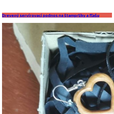
Drevený servírovací podnos na štamprlíky a fľašu