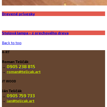
Drevené prívesky
Stolová lampa – z orechového dreva
Back to top
A-RT
Roman Teličák
0905 238 815
→
→
roman@telicak.art
JT WOOD
Ján Teličák
0905 759 733
→
→
jan@telicak.art