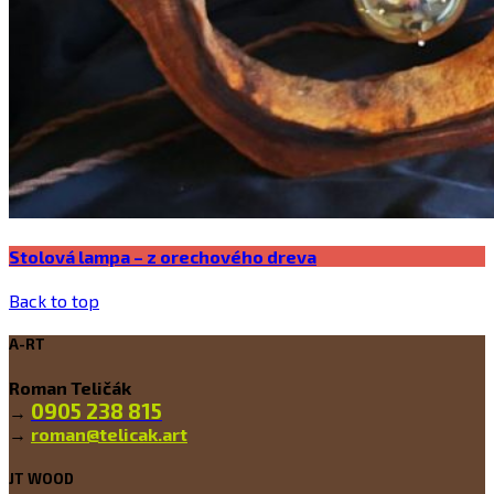
Stolová lampa – z orechového dreva
Back to top
A-RT
Roman Teličák
0905 238 815
→
→
roman@telicak.art
JT WOOD