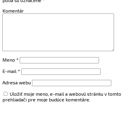
polia sú označené
*
Komentár
Meno
*
E-mail
*
Adresa webu
Uložiť moje meno, e-mail a webovú stránku v tomto
prehliadači pre moje budúce komentáre.