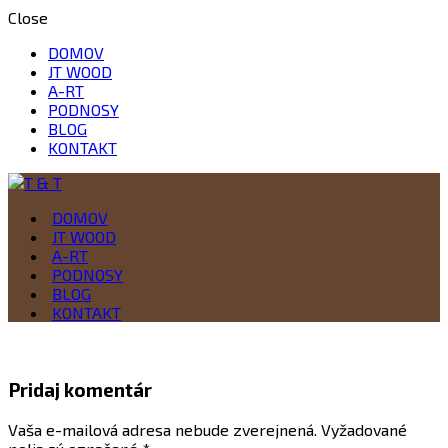
Close
DOMOV
JT WOOD
A-RT
PODNOSY
BLOG
KONTAKT
Drevo je naša vášeň
DOMOV
T & T
JT WOOD
A-RT
PODNOSY
BLOG
KONTAKT
Pridaj komentár
Vaša e-mailová adresa nebude zverejnená.
Vyžadované