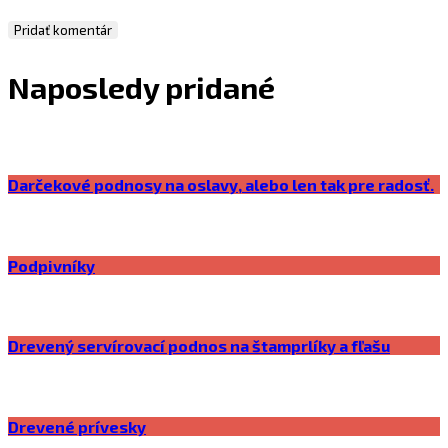
Naposledy pridané
Darčekové podnosy na oslavy, alebo len tak pre radosť.
Podpivníky
Drevený servírovací podnos na štamprlíky a fľašu
Drevené prívesky