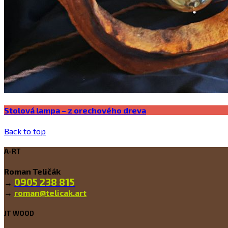
Stolová lampa – z orechového dreva
Back to top
A-RT
Roman Teličák
0905 238 815
→
→
roman@telicak.art
JT WOOD