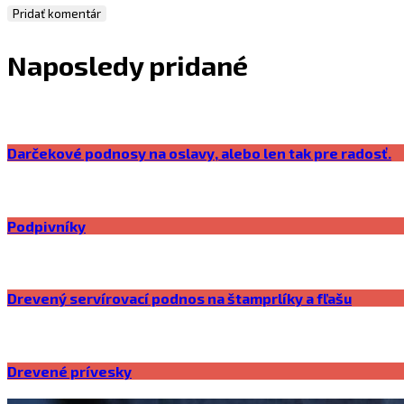
Naposledy pridané
Darčekové podnosy na oslavy, alebo len tak pre radosť.
Podpivníky
Drevený servírovací podnos na štamprlíky a fľašu
Drevené prívesky