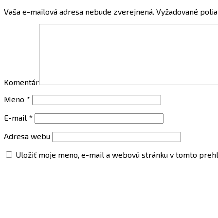
Vaša e-mailová adresa nebude zverejnená.
Vyžadované polia
Komentár
Meno
*
E-mail
*
Adresa webu
Uložiť moje meno, e-mail a webovú stránku v tomto preh