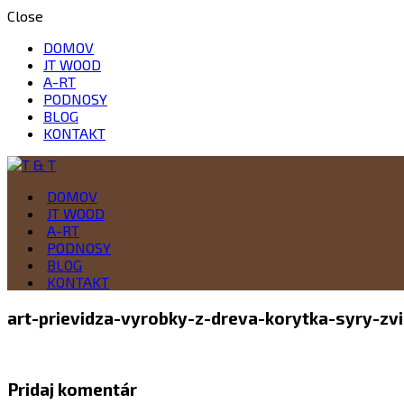
Close
DOMOV
JT WOOD
A-RT
PODNOSY
BLOG
KONTAKT
Drevo je naša vášeň
DOMOV
T & T
JT WOOD
A-RT
PODNOSY
BLOG
KONTAKT
art-prievidza-vyrobky-z-dreva-korytka-syry-zv
Pridaj komentár