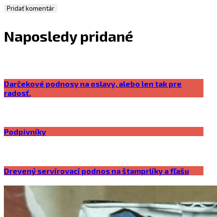
Naposledy pridané
Darčekové podnosy na oslavy, alebo len tak pre
radosť.
Podpivníky
Drevený servírovací podnos na štamprlíky a fľašu