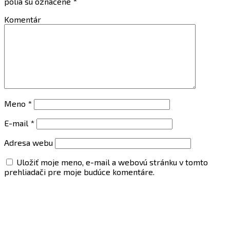
polia sú označené
*
Komentár
Meno
*
E-mail
*
Adresa webu
Uložiť moje meno, e-mail a webovú stránku v tomto
prehliadači pre moje budúce komentáre.