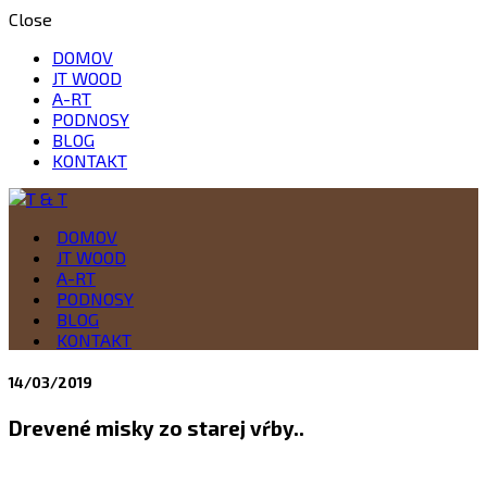
Close
DOMOV
JT WOOD
A-RT
PODNOSY
BLOG
KONTAKT
Drevo je naša vášeň
DOMOV
T & T
JT WOOD
A-RT
PODNOSY
BLOG
KONTAKT
14/03/2019
Drevené misky zo starej vŕby..