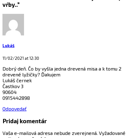
vŕby..
”
Lukáš
11/02/2021 at 12:30
Dobrý deň. Čo by vyšla jedna drevená misa a k tomu 2
drevené lyžičky? Ďakujem
Lukáš černek
Častkov 3
90604
0915442898
Odpovedať
Pridaj komentár
Vaša e-mailová adresa nebude zverejnená.
Vyžadované