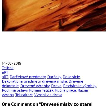
14/03/2019
Telicak
aRT
aRT
,
Darčekové predmety
,
Darčeky
,
Dekorácie
,
Dekoratívne predmety
,
drevená miska
,
Drevené
dekorácie
,
Drevené výrobky
,
Drevo
,
Rezbárske výrobky
,
Rodinné oslavy
,
Roman Teličák
,
Ručná práca
,
Ručná
výroba
,
Telicak.art
,
Výrobky z dreva
One Comment on “
Drevené misky zo starej