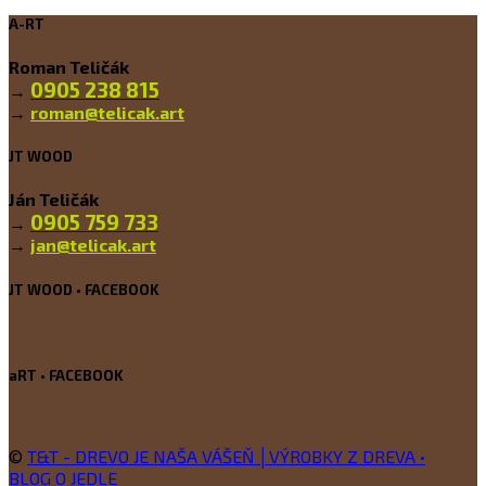
A-RT
Roman Teličák
0905 238 815
→
→
roman@telicak.art
JT WOOD
Ján Teličák
0905 759 733
→
→
jan@telicak.art
JT WOOD • FACEBOOK
aRT • FACEBOOK
©
T&T - DREVO JE NAŠA VÁŠEŇ │VÝROBKY Z DREVA •
BLOG O JEDLE