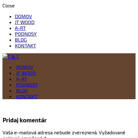
Close
DOMOV
JT WOOD
A-RT
PODNOSY
BLOG
KONTAKT
Drevo je naša vášeň
DOMOV
T & T
JT WOOD
A-RT
PODNOSY
BLOG
KONTAKT
Pridaj komentár
Vaša e-mailová adresa nebude zverejnená.
Vyžadované