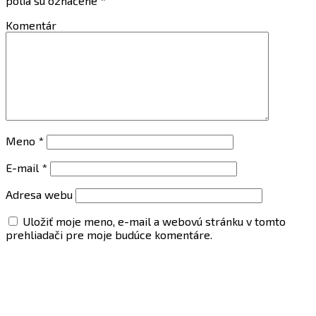
polia sú označené
*
Komentár
Meno
*
E-mail
*
Adresa webu
Uložiť moje meno, e-mail a webovú stránku v tomto
prehliadači pre moje budúce komentáre.