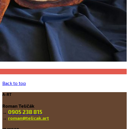
Back to top
A-RT
Roman Teličák
0905 238 815
→
→
roman@telicak.art