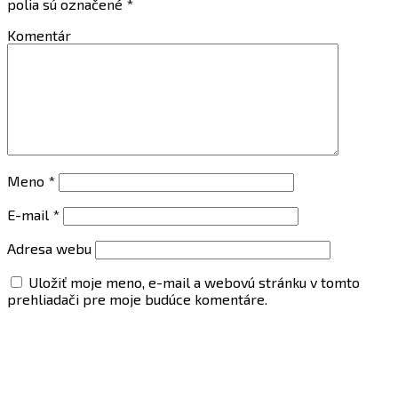
polia sú označené
*
Komentár
Meno
*
E-mail
*
Adresa webu
Uložiť moje meno, e-mail a webovú stránku v tomto
prehliadači pre moje budúce komentáre.