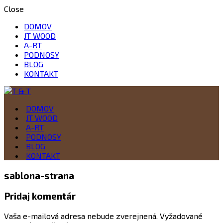
Close
DOMOV
JT WOOD
A-RT
PODNOSY
BLOG
KONTAKT
Drevo je naša vášeň
DOMOV
T & T
JT WOOD
A-RT
PODNOSY
BLOG
KONTAKT
sablona-strana
Pridaj komentár
Vaša e-mailová adresa nebude zverejnená.
Vyžadované