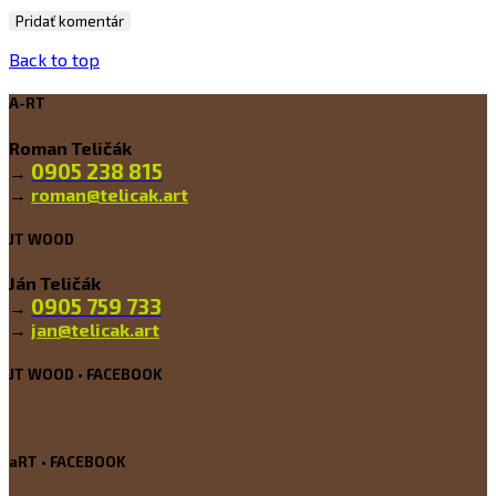
Back to top
A-RT
Roman Teličák
0905 238 815
→
→
roman@telicak.art
JT WOOD
Ján Teličák
0905 759 733
→
→
jan@telicak.art
JT WOOD • FACEBOOK
aRT • FACEBOOK