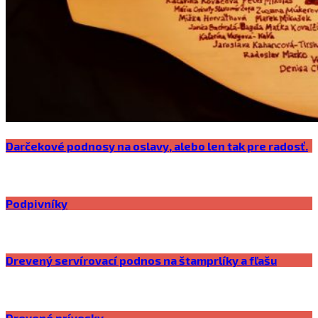
Darčekové podnosy na oslavy, alebo len tak pre radosť.
Podpivníky
Drevený servírovací podnos na štamprlíky a fľašu
Drevené prívesky