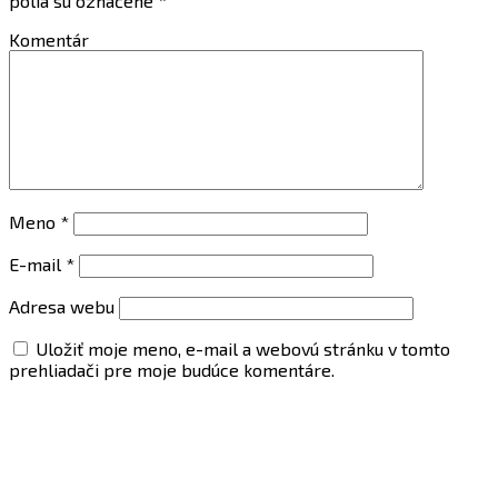
polia sú označené
*
Komentár
Meno
*
E-mail
*
Adresa webu
Uložiť moje meno, e-mail a webovú stránku v tomto
prehliadači pre moje budúce komentáre.