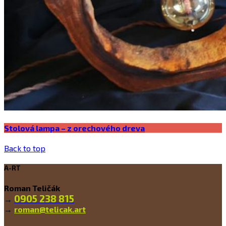
Stolová lampa – z orechového dreva
Back to top
A-RT
Roman Teličák
0905 238 815
→
→
roman@telicak.art