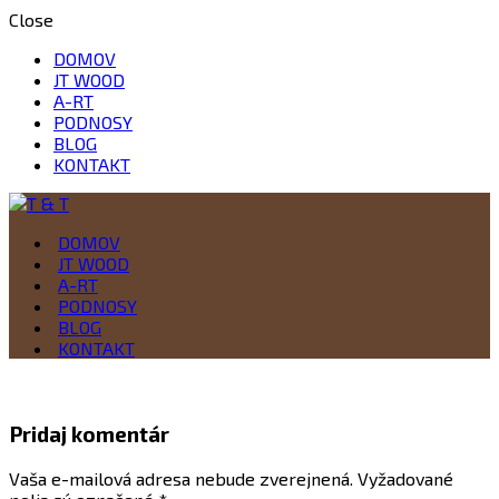
Close
DOMOV
JT WOOD
A-RT
PODNOSY
BLOG
KONTAKT
Drevo je naša vášeň
DOMOV
T & T
JT WOOD
A-RT
PODNOSY
BLOG
KONTAKT
Pridaj komentár
Vaša e-mailová adresa nebude zverejnená.
Vyžadované