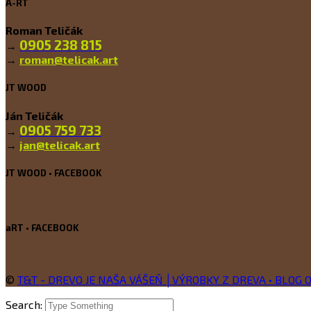
A-RT
Roman Teličák
0905 238 815
→
→
roman@telicak.art
JT WOOD
Ján Teličák
0905 759 733
→
→
jan@telicak.art
JT WOOD • FACEBOOK
aRT • FACEBOOK
©
T&T - DREVO JE NAŠA VÁŠEŇ │VÝROBKY Z DREVA • BLOG O
Search: