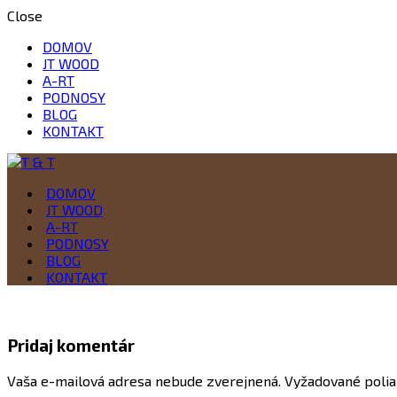
Close
DOMOV
JT WOOD
A-RT
PODNOSY
BLOG
KONTAKT
Drevo je naša vášeň
DOMOV
T & T
JT WOOD
A-RT
PODNOSY
BLOG
KONTAKT
Pridaj komentár
Vaša e-mailová adresa nebude zverejnená.
Vyžadované polia