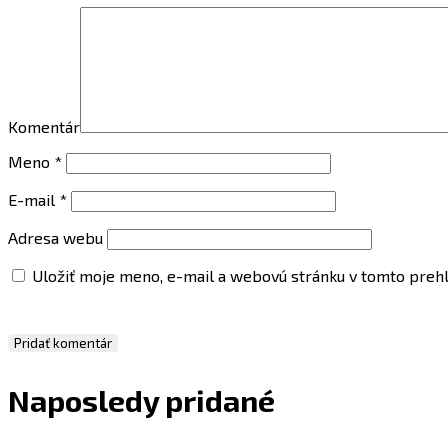
Komentár
Meno
*
E-mail
*
Adresa webu
Uložiť moje meno, e-mail a webovú stránku v tomto preh
Naposledy pridané