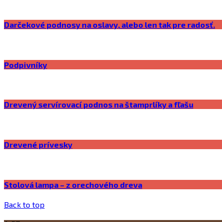
Darčekové podnosy na oslavy, alebo len tak pre radosť.
Podpivníky
Drevený servírovací podnos na štamprlíky a fľašu
Drevené prívesky
Stolová lampa – z orechového dreva
Back to top