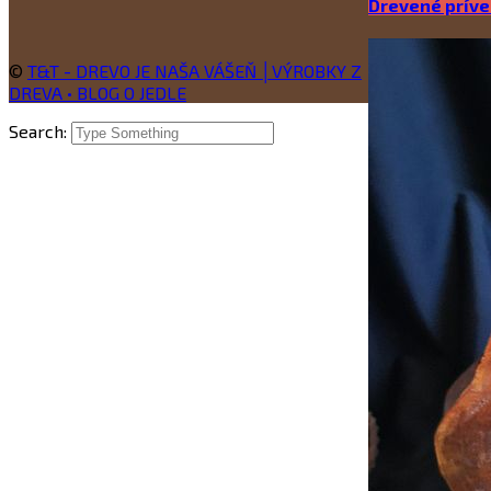
Drevené prív
©
T&T - DREVO JE NAŠA VÁŠEŇ │VÝROBKY Z
DREVA • BLOG O JEDLE
Search: