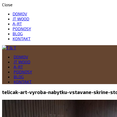
Close
DOMOV
JT WOOD
A-RT
PODNOSY
BLOG
KONTAKT
Drevo je naša vášeň
DOMOV
T & T
JT WOOD
A-RT
PODNOSY
BLOG
KONTAKT
telicak-art-vyroba-nabytku-vstavane-skrine-sto