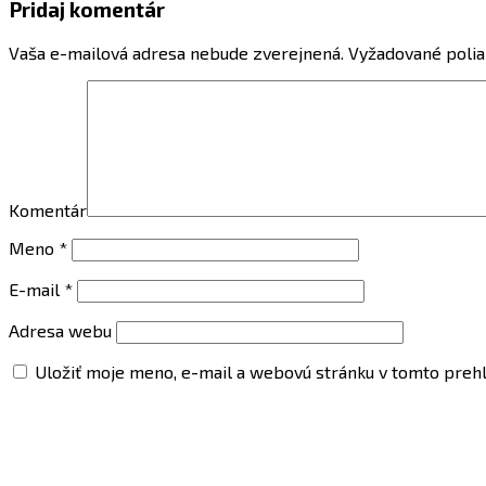
Pridaj komentár
Vaša e-mailová adresa nebude zverejnená.
Vyžadované polia
Komentár
Meno
*
E-mail
*
Adresa webu
Uložiť moje meno, e-mail a webovú stránku v tomto preh