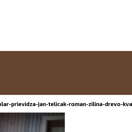
lar-prievidza-jan-telicak-roman-zilina-drevo-kv