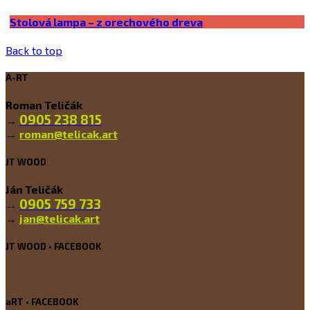
Stolová lampa – z orechového dreva
Back to top
A-RT
Roman Teličák
0905 238 815
→
→
roman@telicak.art
JT WOOD
Ján Teličák
0905 759 733
→
→
jan@telicak.art
JT WOOD • FACEBOOK
aRT • FACEBOOK