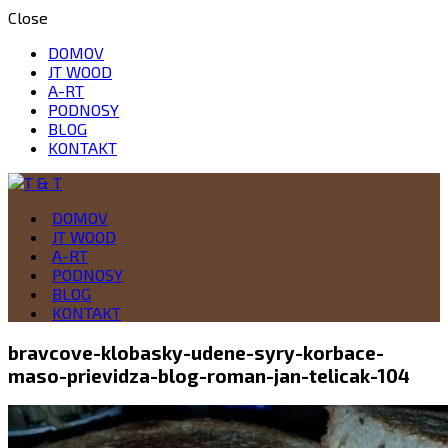
Close
DOMOV
JT WOOD
A-RT
PODNOSY
BLOG
KONTAKT
Drevo je naša vášeň
DOMOV
T & T
JT WOOD
A-RT
PODNOSY
BLOG
KONTAKT
bravcove-klobasky-udene-syry-korbace-
maso-prievidza-blog-roman-jan-telicak-104