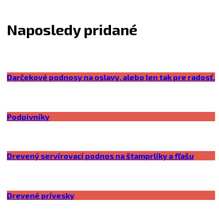
Naposledy pridané
Darčekové podnosy na oslavy, alebo len tak pre radosť.
Podpivníky
Drevený servírovací podnos na štamprlíky a fľašu
Drevené prívesky