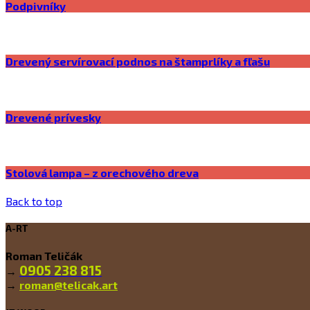
Podpivníky
Drevený servírovací podnos na štamprlíky a fľašu
Drevené prívesky
Stolová lampa – z orechového dreva
Back to top
A-RT
Roman Teličák
0905 238 815
→
→
roman@telicak.art