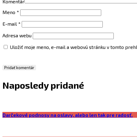
Komentár
Meno
*
E-mail
*
Adresa webu
Uložiť moje meno, e-mail a webovú stránku v tomto preh
Naposledy pridané
Darčekové podnosy na oslavy, alebo len tak pre radosť.