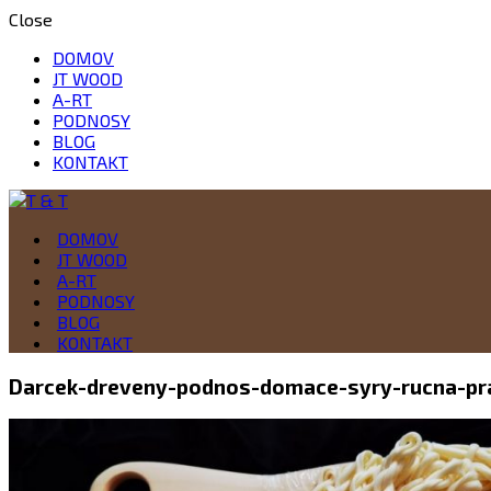
Close
DOMOV
JT WOOD
A-RT
PODNOSY
BLOG
KONTAKT
Drevo je naša vášeň
DOMOV
T & T
JT WOOD
A-RT
PODNOSY
BLOG
KONTAKT
Darcek-dreveny-podnos-domace-syry-rucna-pr